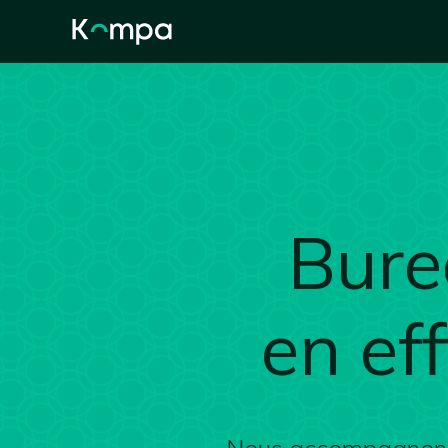
Bure
en ef