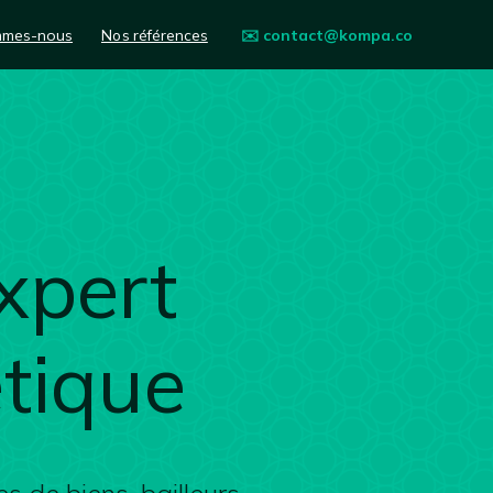
mmes-nous
Nos références
✉️ contact@kompa.co
xpert
étique