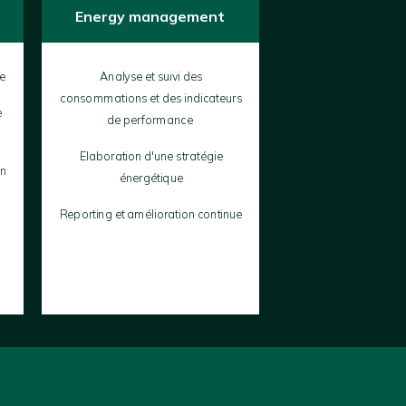
Energy management
ue
Analyse et suivi des
consommations et des indicateurs
e
de performance
Elaboration d'une stratégie
en
énergétique
Reporting et amélioration continue