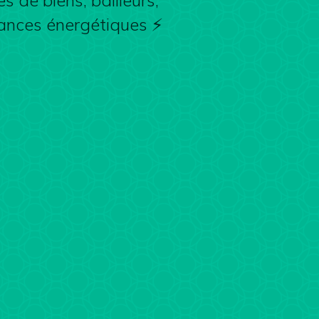
s de biens, bailleurs,
rmances énergétiques ⚡