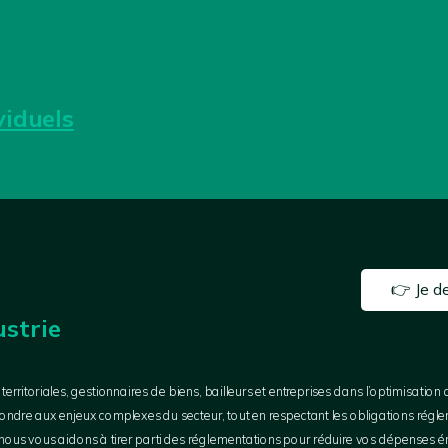
viduels
👉 Je 
ustrie
ritoriales, gestionnaires de biens, bailleurs et entreprises dans l’optimisatio
ondre aux enjeux complexes du secteur, tout en respectant les obligations régl
ité, nous vous aidons à tirer parti des réglementations pour réduire vos dépenses 