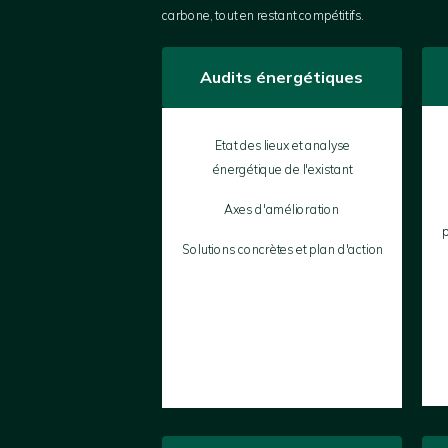
carbone, tout en restant compétitifs.
Audits énergétiques
Etat des lieux et analyse
énergétique de l'existant
Axes d'amélioration
p
Solutions concrètes et plan d'action