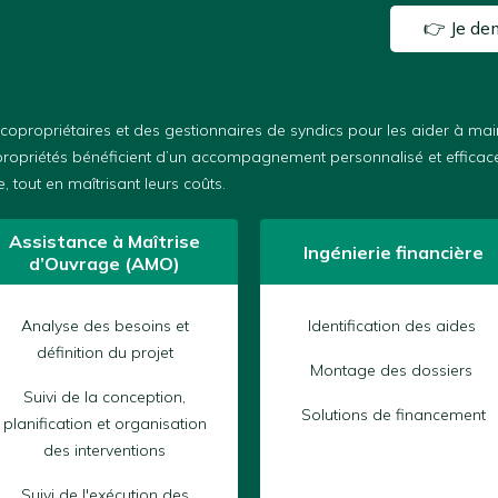
👉 Je de
opropriétaires et des gestionnaires de syndics pour les aider à main
opriétés bénéficient d’un accompagnement personnalisé et efficace, 
 tout en maîtrisant leurs coûts.
Assistance à Maîtrise
Ingénierie financière
d’Ouvrage (AMO)
Analyse des besoins et
Identification des aides
définition du projet
Montage des dossiers
Suivi de la conception,
Solutions de financement
planification et organisation
des interventions
Suivi de l'exécution des