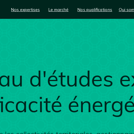
Nos expertises
Le marché
Nos qualifications
Qui so
au d'études e
ficacité énerg